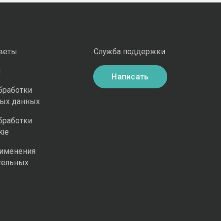
оветы
Служба поддержки:
и
Написать
бработки
ных данных
бработки
kie
рименения
тельных