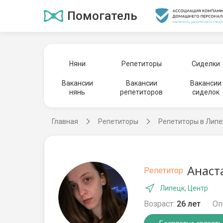
Помогатель
Няни
Репетиторы
Сиделки
Вакансии
Вакансии
Вакансии
нянь
репетиторов
сиделок
Главная
Репетиторы
Репетиторы в Лип
Анаст
Репетитор
Липецк, Центр
Возраст:
26 лет
Оп