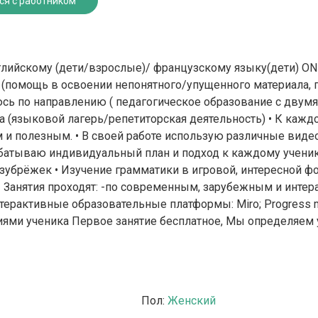
ся с работником
лийскому (дети/взрослые)/ французскому языку(дети) O
мощь в освоении непонятного/упущенного материала, п
юсь по направлению ( педагогическое образование с двум
да (языковой лагерь/репетиторская деятельность) • К каж
 и полезным. • В своей работе использую различные видео
абатываю индивидуальный план и подход к каждому ученик
 зубрёжек • Изучение грамматики в игровой, интересной ф
т! Занятия проходят: -по современным, зарубежным и инте
ерактивные образовательные платформы: Miro; Progress m
ниями ученика Первое занятие бесплатное, Мы определяем
Пол:
Женский