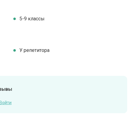
5-9 классы
У репетитора
тзывы
Войти