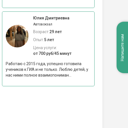
Юлия Дмитриевна
Автовокзал
Возраст:
29 лет
Напишите нам
Опыт:
5 лет
Цена услуги:
от 700 руб/45 минут
Работаю с 2015 года, успешно готовила
учеников к ГИА и не только. Люблю детей, у
нас ними полное взаимопониман...