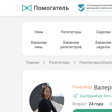
Помогатель
Няни
Репетиторы
Сиделки
Вакансии
Вакансии
Вакансии
нянь
репетиторов
сиделок
Главная
Репетиторы
Репетиторы в Екат
Валер
Репетитор
Екатеринбург, Юго
Возраст:
24 года
О