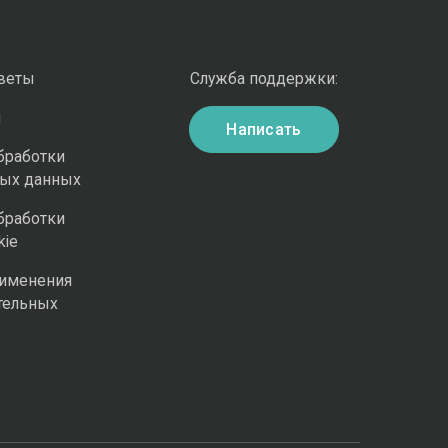
оветы
Служба поддержки:
и
Написать
бработки
ных данных
бработки
kie
рименения
тельных