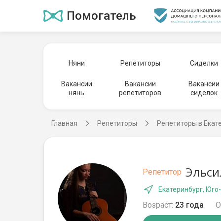
Помогатель
Няни
Репетиторы
Сиделки
Вакансии
Вакансии
Вакансии
нянь
репетиторов
сиделок
Главная
Репетиторы
Репетиторы в Екат
Эльси
Репетитор
Екатеринбург, Юго
Возраст:
23 года
О