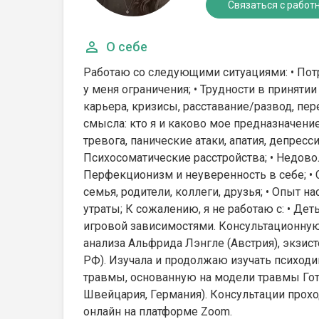
Связаться с работ
О себе
Работаю со следующими ситуациями: • Потр
у меня ограничения; • Трудности в приняти
карьера, кризисы, расставание/развод, пер
смысла: кто я и каково мое предназначени
тревога, панические атаки, апатия, депресс
Психосоматические расстройства; • Недов
Перфекционизм и неуверенность в себе; • 
семья, родители, коллеги, друзья; • Опыт 
утраты; К сожалению, я не работаю с: • Дет
игровой зависимостями. Консультационную
анализа Альфрида Лэнгле (Австрия), экзис
РФ). Изучала и продолжаю изучать психод
травмы, основанную на модели травмы Го
Швейцария, Германия). Консультации проходя
онлайн на платформе Zoom.