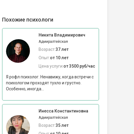
Похожие психологи
Никита Владимирович
Адмиралтейская
Возраст:
37 лет
Опыт:
от 10 лет
Цена услуги:
от 3500 руб/час
Я рофл психолог. Ненавижу, когда встречи с
психологом проходят тухло и грустно.
Особенно, иногда...
Инесса Константиновна
Адмиралтейская
Возраст:
35 лет
Опыт:
от 10 лет