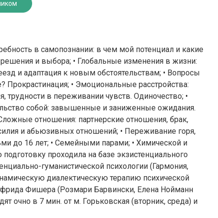
ником
ебность в самопознании: в чем мой потенциал и какие
и решения и выбора; • Глобальные изменения в жизни:
еезд и адаптация к новым обстоятельствам; • Вопросы
е? Прокрастинация; • Эмоциональные расстройства:
ия, трудности в переживании чувств. Одиночество; •
ольство собой: завышенные и заниженные ожидания.
Сложные отношения: партнерские отношения, брак,
насилия и абьюзивных отношений; • Переживание горя,
ьми до 16 лет; • Семейными парами; • Химической и
 подготовку проходила на базе экзистенциального
тенциально-гуманистической психологии (Гармония,
инамическую диалектическую терапию психической
тфрида Фишера (Розмари Барвински, Елена Нойманн
т очно в 7 мин. от м. Горьковская (вторник, среда) и