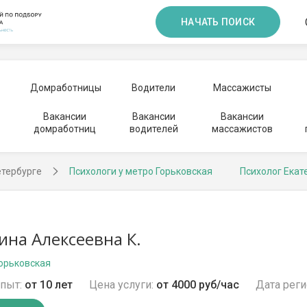
НАЧАТЬ ПОИСК
Домработницы
Водители
Массажисты
Вакансии
Вакансии
Вакансии
домработниц
водителей
массажистов
етербурге
Психологи у метро Горьковская
Психолог Екат
ина Алексеевна К.
Горьковская
пыт:
от 10 лет
Цена услуги:
от 4000 руб/час
Дата реги