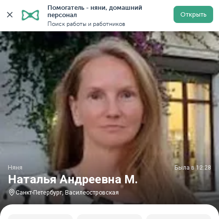
Помогатель - няни, домашний 
Главная
Няни
Няни в Санкт-Петербурге
Няни у м
Открыть
персонал
Поиск работы и работников
Няня
Была в 12:28
Наталья Андреевна М.
Санкт-Петербург, Василеостровская