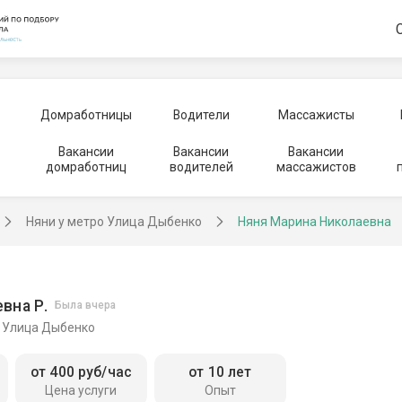
Домработницы
Водители
Массажисты
Вакансии
Вакансии
Вакансии
домработниц
водителей
массажистов
Няни у метро Улица Дыбенко
Няня Марина Николаевна
вна Р.
Была вчера
, Улица Дыбенко
от 400 руб/час
от 10 лет
Цена услуги
Опыт