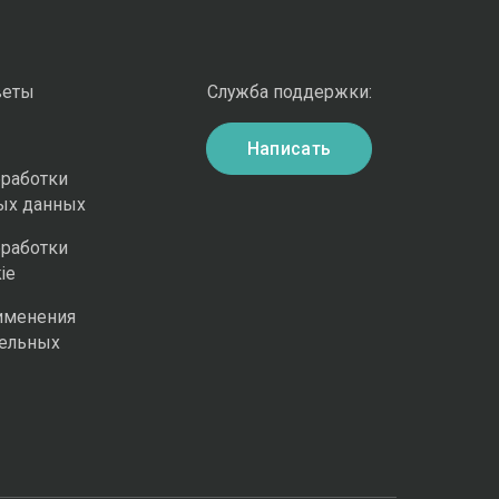
веты
Служба поддержки:
Написать
бработки
ых данных
бработки
ie
именения
ельных