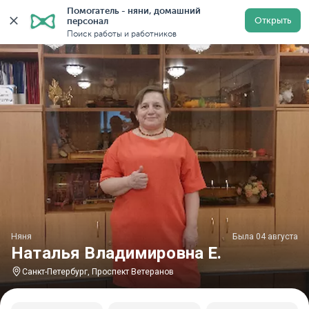
Помогатель - няни, домашний 
Главная
Няни
Няни в Санкт-Петербурге
Няни у м
Открыть
персонал
Поиск работы и работников
Няня
Была 04 августа
Наталья Владимировна Е.
Санкт-Петербург, Проспект Ветеранов