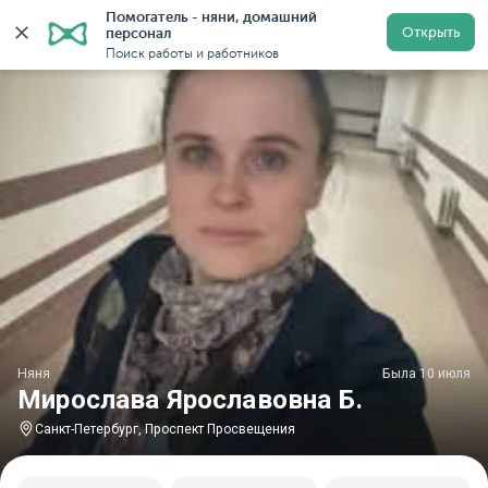
Помогатель - няни, домашний 
Главная
Няни
Няни в Санкт-Петербурге
Няни у м
Открыть
персонал
Поиск работы и работников
Няня
Была 10 июля
Мирослава Ярославовна Б.
Санкт-Петербург, Проспект Просвещения