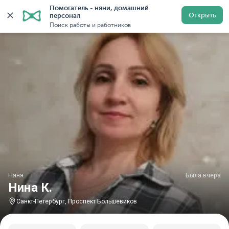
Помогатель - няни, домашний 
Главная
Няни
Няни в Санкт-Петербурге
Няни у м
Открыть
персонал
Поиск работы и работников
Няня
Была вчера
Нина К.
Санкт-Петербург, Проспект Большевиков