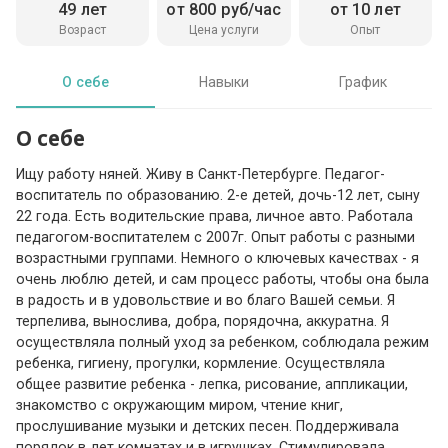
49 лет
от 800 руб/час
от 10 лет
Возраст
Цена услуги
Опыт
О себе
Навыки
График
О себе
Ищу работу няней. Живу в Санкт-Петербурге. Педагог-
воспитатель по образованию. 2-е детей, дочь-12 лет, сыну
22 года. Есть водительские права, личное авто. Работала
педагогом-воспитателем с 2007г. Опыт работы с разными
возрастными группами. Немного о ключевых качествах - я
очень люблю детей, и сам процесс работы, чтобы она была
в радость и в удовольствие и во благо Вашей семьи. Я
терпелива, вынослива, добра, порядочна, аккуратна. Я
осуществляла полный уход за ребенком, соблюдала режим
ребенка, гигиену, прогулки, кормление. Осуществляла
общее развитие ребенка - лепка, рисование, аппликации,
знакомство с окружающим миром, чтение книг,
прослушивание музыки и детских песен. Поддерживала
порядок в дет комнатах и в игрушках. Стимулировала