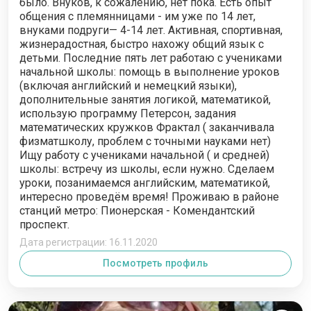
было. Внуков, к сожалению, нет пока. Есть опыт
общения с племянницами - им уже по 14 лет,
внуками подруги— 4-14 лет. Активная, спортивная,
жизнерадостная, быстро нахожу общий язык с
детьми. Последние пять лет работаю с учениками
начальной школы: помощь в выполнение уроков
(включая английский и немецкий языки),
дополнительные занятия логикой, математикой,
использую программу Петерсон, задания
математических кружков Фрактал ( заканчивала
физматшколу, проблем с точными науками нет)
Ищу работу с учениками начальной ( и средней)
школы: встречу из школы, если нужно. Сделаем
уроки, позанимаемся английским, математикой,
интересно проведём время! Проживаю в районе
станций метро: Пионерская - Комендантский
проспект.
Дата регистрации: 16.11.2020
Посмотреть профиль