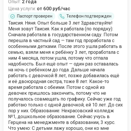
Опыт:
2 года
Цена услуги:
от 600 руб/час
Паспорт проверен
Телефон подтвержден
Таисия. Няня. Опыт больше 3 лет Здравствуйте!
Меня зовут Таисия. Как я работала (по порядку):
Сначала работала в государственном саду. Потом
перешла в частный сад — там год проработала с
особенными детками. После этого ушла работать в
семью, взяли меня к ребёнку 3 лет, проработала с
ним 4 месяца, потом ушла, потому что отпала
надобность. Был ещё опыт — один раз оставалась
на ночь с ребёнком до года. Дальше начала
работать с девочкой 8 лет, позже добавилась ещё
и её двоюродная сестра, тоже 8 лет. Какое-то
время работала с обеими. Потом с одной из
девочек пришлось закончить, потому что не
получалось совмещать по графику. Сейчас уже год
работаю только с одной девочкой, ей 10 лет. До сих
пор у них. Образование: Некрасовский колледж
№1, дошкольное образование. Сейчас учусь в
Герцена на менеджменте в образовании, 3 курс.
Что умею: С детьми лажу хорошо, они ко мне