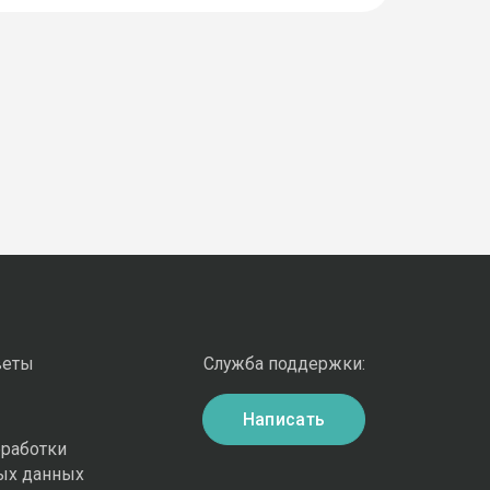
веты
Служба поддержки:
Написать
бработки
ых данных