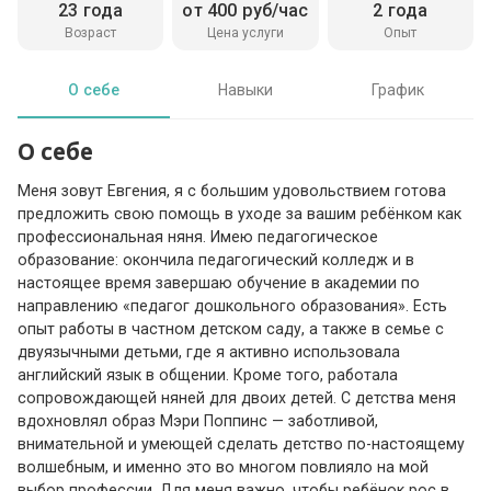
23 года
от 400 руб/час
2 года
Возраст
Цена услуги
Опыт
О себе
Навыки
График
О себе
Меня зовут Евгения, я с большим удовольствием готова
предложить свою помощь в уходе за вашим ребёнком как
профессиональная няня. Имею педагогическое
образование: окончила педагогический колледж и в
настоящее время завершаю обучение в академии по
направлению «педагог дошкольного образования». Есть
опыт работы в частном детском саду, а также в семье с
двуязычными детьми, где я активно использовала
английский язык в общении. Кроме того, работала
сопровождающей няней для двоих детей. С детства меня
вдохновлял образ Мэри Поппинс — заботливой,
внимательной и умеющей сделать детство по-настоящему
волшебным, и именно это во многом повлияло на мой
выбор профессии. Для меня важно, чтобы ребёнок рос в