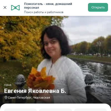
Помогатель - няни, домашний 
Главная
Няни
Няни в Санкт-Петербурге
Няни у м
Открыть
персонал
Поиск работы и работников
Няня
Была 22 июля
Евгения Яковлевна Б.
Санкт-Петербург, Чкаловская