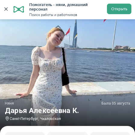
Помогатель - няни, домашний 
Главная
Няни
Няни в Санкт-Петербурге
Няни у м
Открыть
персонал
Поиск работы и работников
Няня
Была 05 августа
Дарья Алексеевна К.
Санкт-Петербург, Чкаловская