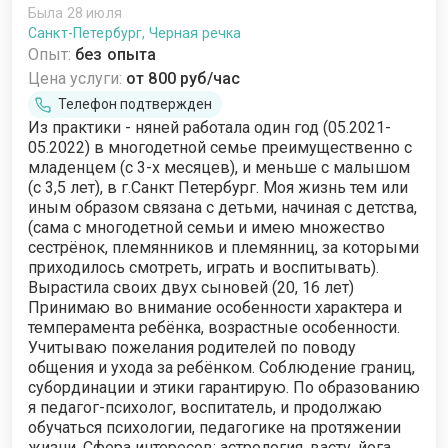
Была 28 июля
Санкт-Петербург, Черная речка
Опыт:
без опыта
Цена услуги:
от 800 руб/час
Телефон подтвержден
Из практики - няней работала один год (05.2021-
05.2022) в многодетной семье преимущественно с
младенцем (с 3-х месяцев), и меньше с малышом
(с 3,5 лет), в г.Санкт Петербург. Моя жизнь тем или
иным образом связана с детьми, начиная с детства,
(сама с многодетной семьи и имею множество
сестрёнок, племянников и племянниц, за которыми
приходилось смотреть, играть и воспитывать).
Вырастила своих двух сыновей (20, 16 лет)
Принимаю во внимание особенности характера и
темперамента ребёнка, возрастные особенности.
Учитываю пожелания родителей по поводу
общения и ухода за ребёнком. Соблюдение границ,
субординации и этики гарантирую. По образованию
я педагог-психолог, воспитатель, и продолжаю
обучаться психологии, педагогике на протяжении
жизни. Сфера интересов: астрология, васту, йога,