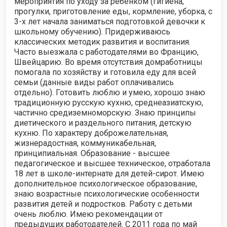
мероприятия по уходу за ребенком (гигиена,
прогулки, приготовление еды, кормление, уборка, c
3-х лет начала заниматься подготовкой девочки к
школьному обучению). Придерживаюсь
классических методик развития и воспитания.
Часто выезжала с работодателями во Францию,
Швейцарию. Во время отсутствия домработницы
помогала по хозяйству и готовила еду для всей
семьи (данные виды работ оплачивались
отдельно). Готовить люблю и умею, хорошо знаю
традиционную русскую кухню, среднеазиатскую,
частично средиземноморскую. Знаю принципы
диетического и раздельного питания, детскую
кухню. По характеру доброжелательная,
жизнерадостная, коммуникабельная,
принципиальная. Образование - высшее
педагогическое и высшее техническое, отработала
18 лет в школе-интернате для детей-сирот. Имею
дополнительное психологическое образование,
знаю возрастные психологические особенности
развития детей и подростков. Работу с детьми
очень люблю. Имею рекомендации от
предыдущих работодателей. C 2011 года по май