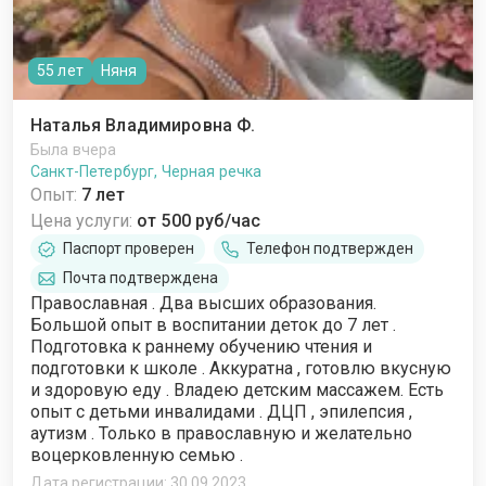
55 лет
Няня
Наталья Владимировна Ф.
Была вчера
Санкт-Петербург, Черная речка
Опыт:
7 лет
Цена услуги:
от 500 руб/час
Паспорт проверен
Телефон подтвержден
Почта подтверждена
Православная . Два высших образования.
Большой опыт в воспитании деток до 7 лет .
Подготовка к раннему обучению чтения и
подготовки к школе . Аккуратна , готовлю вкусную
и здоровую еду . Владею детским массажем. Есть
опыт с детьми инвалидами . ДЦП , эпилепсия ,
аутизм . Только в православную и желательно
воцерковленную семью .
Дата регистрации: 30.09.2023