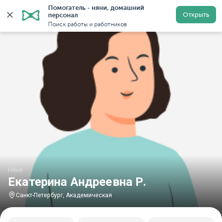
Помогатель - няни, домашний 
Главная
Няни
Няни в Санкт-Петербурге
Няни у м
Открыть
персонал
Поиск работы и работников
Няня
Екатерина Андреевна Р.
Санкт-Петербург, Академическая