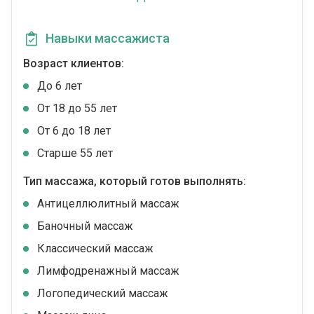
Навыки массажиста
Возраст клиентов:
До 6 лет
От 18 до 55 лет
От 6 до 18 лет
Старше 55 лет
Тип массажа, который готов выполнять:
Антицеллюлитный массаж
Баночный массаж
Классический массаж
Лимфодренажный массаж
Логопедический массаж