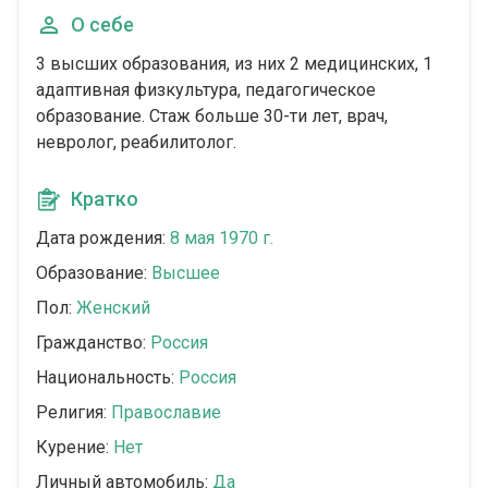
О себе
3 высших образования, из них 2 медицинских, 1
адаптивная физкультура, педагогическое
образование. Стаж больше 30-ти лет, врач,
невролог, реабилитолог.
Кратко
Дата рождения:
8 мая 1970 г.
Образование:
Высшее
Пол:
Женский
Гражданство:
Россия
Национальность:
Россия
Религия:
Православие
Курение:
Нет
Личный автомобиль:
Да