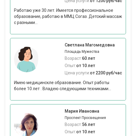
Цена услуги:
от 1200 руб/час
Работаю уже 30 лет. Имеется профессиональное
образование, работаю в ММЦ Согаз. Детский массаж
с разными...
Светлана Магомедовна
Площадь Мужества
Возраст:
60 лет
Опыт:
от 10 лет
Цена услуги:
от 2200 руб/час
Имею медицинскле образование. Опыт работы
более 10 лет . Владею следующими техниками...
Мария Ивановна
Проспект Просвещения
Возраст:
56 лет
Опыт:
от 10 лет