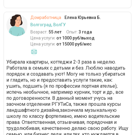
Домработница
Елена Юрьевна Б.
Волгоград, ВолГУ
Возраст:
55 лет
Опыт:
3 года
Цена услуги:
от 1000 руб/выход
Цена услуги:
от 15000 руб/мес
Убирала квартиры, коттеджи 2-3 раза в неделю.
Работала в семьях с детьми и без. Люблю наводить
порядок и создавать уют! Могу не только убираться
и гладить, но и предоставить услуги такие, как:
ушить, подшить (я по профессии портная ателье);
испечь необычное, например курник, торт и др., все
по договоренности. В данный момент учусь на
заочном отделении РГУТиСа, также прошла курсы
ландшафтного дизайна,закончила музыкальную
школу по классу фортепиано, имею водительские
права. Ответственная, отзывчивая, порядочная и
трудолюбивая, качественно делаю свою работу. Ищу
семью, или бизнес леди, или тех, кто нуждается в