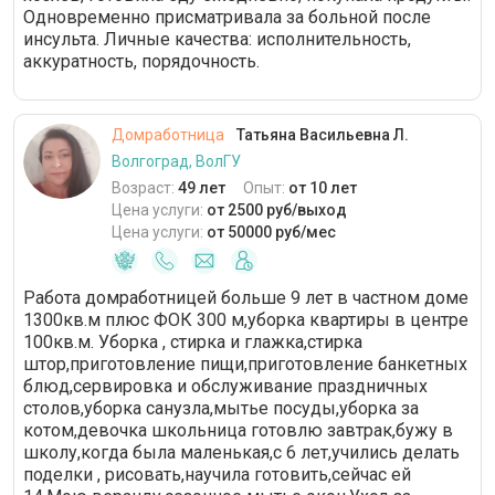
Одновременно присматривала за больной после
инсульта. Личные качества: исполнительность,
аккуратность, порядочность.
Домработница
Татьяна Васильевна Л.
Волгоград, ВолГУ
Возраст:
49 лет
Опыт:
от 10 лет
Цена услуги:
от 2500 руб/выход
Цена услуги:
от 50000 руб/мес
Работа домработницей больше 9 лет в частном доме
1300кв.м плюс ФОК 300 м,уборка квартиры в центре
100кв.м. Уборка , стирка и глажка,стирка
штор,приготовление пищи,приготовление банкетных
блюд,сервировка и обслуживание праздничных
столов,уборка санузла,мытье посуды,уборка за
котом,девочка школьница готовлю завтрак,бужу в
школу,когда была маленькая,с 6 лет,учились делать
поделки , рисовать,научила готовить,сейчас ей