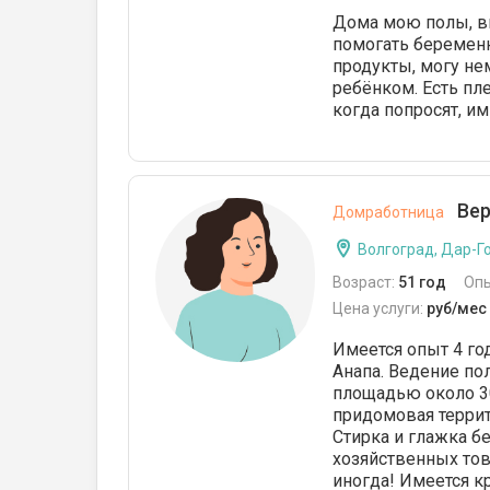
Дома мою полы, вы
помогать беремен
продукты, могу не
ребёнком. Есть пл
когда попросят, и
Вер
Домработница
Волгоград, Дар-Г
Возраст:
51 год
Оп
Цена услуги:
руб/мес
Имеется опыт 4 го
Анапа. Ведение по
площадью около 30
придомовая террито
Стирка и глажка бе
хозяйственных тов
иногда! Имеется к