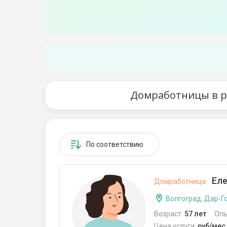
Домработницы в ра
По соответствию
Еле
Домработница
Волгоград, Дар-Г
Возраст:
57 лет
Опы
Цена услуги:
руб/мес