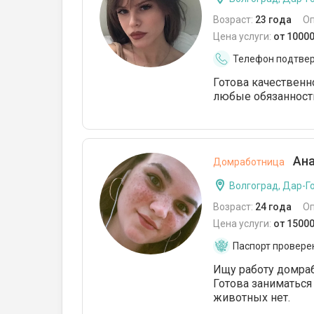
Возраст:
23 года
О
Цена услуги:
от 1000
Телефон подтве
Готова качественн
любые обязанности
Ана
Домработница
Волгоград, Дар-Г
Возраст:
24 года
О
Цена услуги:
от 1500
Паспорт провере
Ищу работу домраб
Готова заниматься
животных нет.