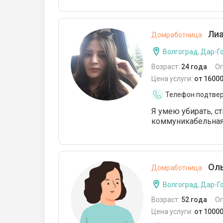
Лиа
Домработница
Волгоград, Дар-Г
Возраст:
24 года
О
Цена услуги:
от 1600
Телефон подтве
Я умею убирать, ст
коммуникабельная
Оль
Домработница
Волгоград, Дар-Г
Возраст:
52 года
О
Цена услуги:
от 1000