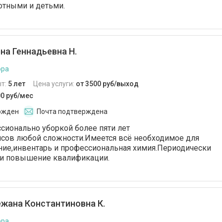
отными и детьми.
на Геннадьевна Н.
ора
т:
5 лет
Цена услуги:
от 3500 руб/выход
00 руб/мес
ржден
Почта подтверждена
ионально уборкой более пяти лет
исов любой сложности.Имеется всё необходимое для
ние,инвентарь и профессиональная химия.Периодически
 и повышение квалификации.
жана Константиновна К.
ора