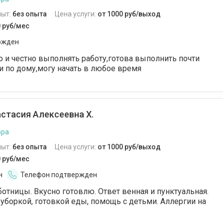
пыт:
без опыта
Цена услуги:
от 1000 руб/выход
0 руб/мес
ржден
о и честно выполнять работу,готова выполнить почти
 по дому,могу начать в любое время
стасия Алексеевна Х.
ора
пыт:
без опыта
Цена услуги:
от 1000 руб/выход
0 руб/мес
н
Телефон подтвержден
отницы. Вкусно готовлю. Ответ венная и пунктуальная.
 уборкой, готовкой еды, помощь с детьми. Аллергии на