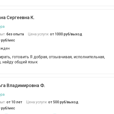
на Сергеевна К.
ора
пыт:
без опыта
Цена услуги:
от 1000 руб/выход
0 руб/мес
ржден
ирать, готовить Я добрая, отзывчивая, исполнительная,
, найду общий язык
га Владимировна Ф.
ора
пыт:
от 10 лет
Цена услуги:
от 500 руб/выход
0 руб/мес