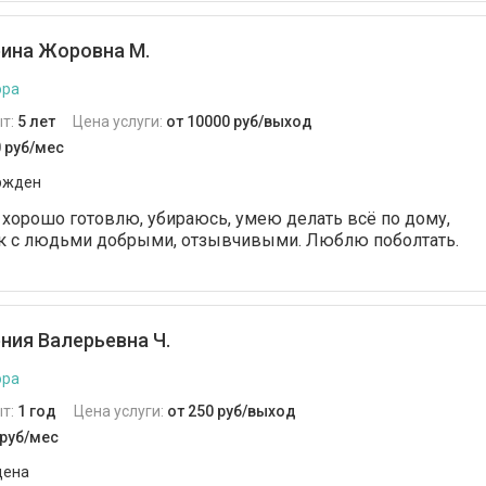
ина Жоровна М.
ора
т:
5 лет
Цена услуги:
от 10000 руб/выход
0 руб/мес
ржден
 хорошо готовлю, убираюсь, умею делать всё по дому,
к с людьми добрыми, отзывчивыми. Люблю поболтать.
ния Валерьевна Ч.
ора
т:
1 год
Цена услуги:
от 250 руб/выход
 руб/мес
дена