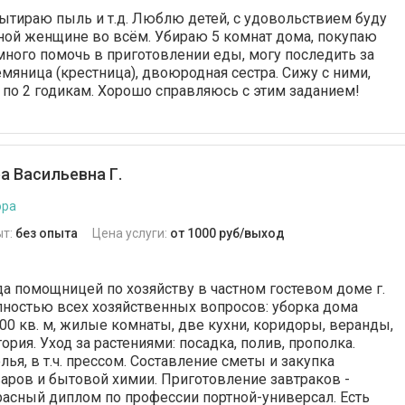
тираю пыль и т.д. Люблю детей, с удовольствием буду
ной женщине во всём. Убираю 5 комнат дома, покупаю
много помочь в приготовлении еды, могу последить за
емяница (крестница), двоюродная сестра. Сижу с ними,
м по 2 годикам. Хорошо справляюсь с этим заданием!
а Васильевна Г.
ора
ыт:
без опыта
Цена услуги:
от 1000 руб/выход
да помощницей по хозяйству в частном гостевом доме г.
лностью всех хозяйственных вопросов: уборка дома
0 кв. м, жилые комнаты, две кухни, коридоры, веранды,
рия. Уход за растениями: посадка, полив, прополка.
лья, в т.ч. прессом. Составление сметы и закупка
аров и бытовой химии. Приготовление завтраков -
расный диплом по профессии портной-универсал. Есть