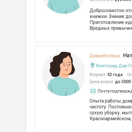
Добросовестно отн
книжки. Знание до
Приготовление еды.
Вредных привычек
Нат
Домработница
Волгоград, Дар-Г
Возраст:
42 года
О
Цена услуги:
до 5000
Почта подтверж
Опыта работы дом
чистоту. Постоянн
сухую уборку, мыть
Красноармейском, 