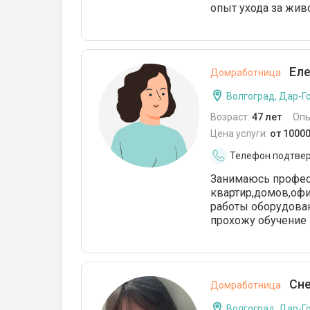
опыт ухода за жив
Еле
Домработница
Волгоград, Дар-Г
Возраст:
47 лет
Опы
Цена услуги:
от 1000
Телефон подтве
Занимаюсь професс
квартир,домов,оф
работы оборудова
прохожу обучение
Сне
Домработница
Волгоград, Дар-Г