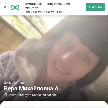
Помогатель - няни, домашний 
Главная
Домработницы
Домработницы в Санкт-Пете
Открыть
персонал
Поиск работы и работников
Домработница
Вера Михайловна А.
Санкт-Петербург, Сосновая поляна