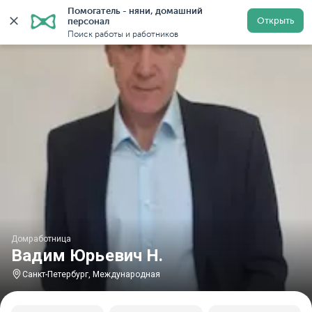
Помогатель - няни, домашний 
Главная
Домработницы
Домработницы в Санкт-Пете
Открыть
персонал
Поиск работы и работников
Домработница
Вадим Юрьевич Н.
Санкт-Петербург, Международная