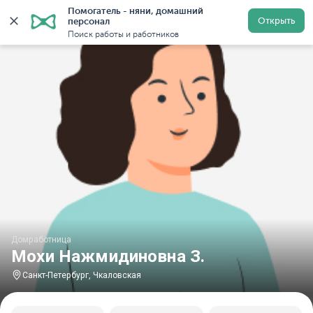
Помогатель - няни, домашний 
Главная
Домработницы
Домработницы в Санкт-Пете
Открыть
персонал
Поиск работы и работников
Домработница
Мохи Нажмидиновна З.
Санкт-Петербург, Чкаловская