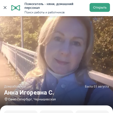
Помогатель - няни, домашний 
Главная
Домработницы
Домработницы в Санкт-Пете
Открыть
персонал
Поиск работы и работников
Домработница
Была 03 августа
Анна Игоревна С.
Санкт-Петербург, Чернышевская