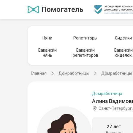
Помогатель
Няни
Репетиторы
Сиделки
Вакансии
Вакансии
Вакансии
нянь
репетиторов
сиделок
Главная
Домработницы
Домработницы 
Домработница
Алина Вадимовн
Санкт-Петербург,
27 лет
Возраст