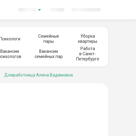
Семейные
Уборка
Психологи
пары
квартиры
Работа
Вакансии
Вакансии
в Санкт-
психологов
семейных пар
Петербурге
Домработница Алина Вадимовна