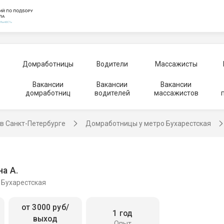
Домработницы
Водители
Массажисты
Вакансии
Вакансии
Вакансии
домработниц
водителей
массажистов
в Санкт-Петербурге
Домработницы у метро Бухарестская
а А.
 Бухарестская
от 3000 руб/
1 год
выход
Опыт