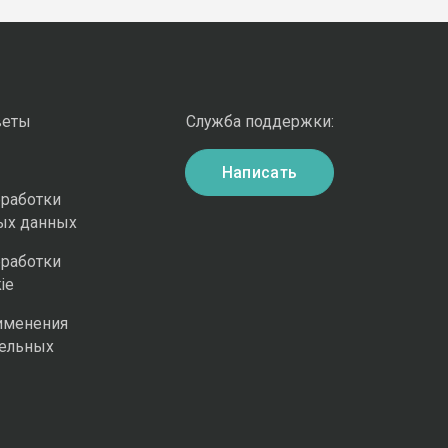
веты
Служба поддержки:
Написать
бработки
ых данных
бработки
ie
именения
ельных