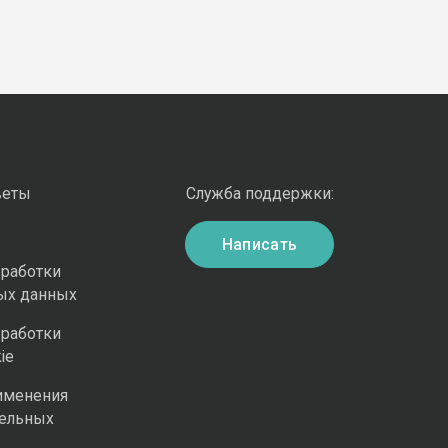
веты
Служба поддержки:
Написать
бработки
ых данных
бработки
ie
именения
ельных