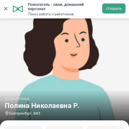
Помогатель - няни, домашний 
Главная
Домработницы
Домработницы в Екатеринбу
Открыть
персонал
Поиск работы и работников
Домработница
Полина Николаевна Р.
Екатеринбург, ВИЗ