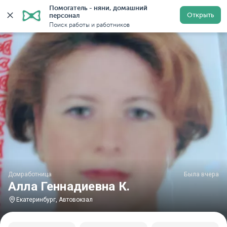
Помогатель - няни, домашний 
Главная
Домработницы
Домработницы в Екатеринбу
Открыть
персонал
Поиск работы и работников
Домработница
Была вчера
Алла Геннадиевна К.
Екатеринбург, Автовокзал