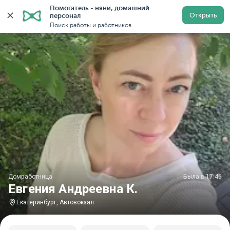
Помогатель - няни, домашний 
Главная
Домработницы
Домработницы в Екатеринбу
Открыть
персонал
Поиск работы и работников
Домработница
Была в 17:46
Евгения Андреевна К.
Екатеринбург, Автовокзал