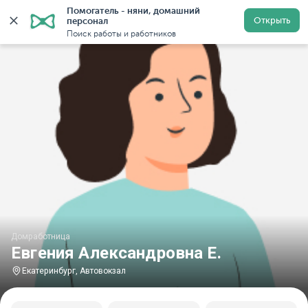
Помогатель - няни, домашний 
Главная
Домработницы
Домработницы в Екатеринбу
Открыть
персонал
Поиск работы и работников
Домработница
Евгения Александровна Е.
Екатеринбург, Автовокзал