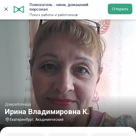
Помогатель - няни, домашний 
Главная
Домработницы
Домработницы в Екатеринбу
Открыть
персонал
Поиск работы и работников
Домработница
Ирина Владимировна К.
Екатеринбург, Академический