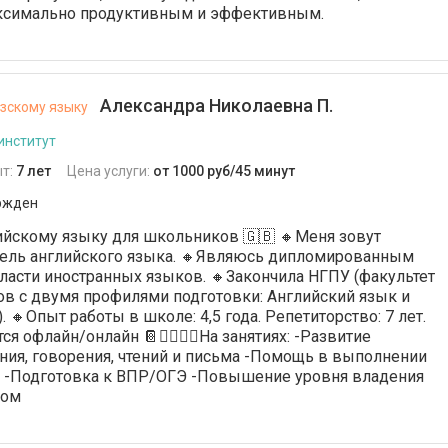
ксимально продуктивным и эффективным.
Александра Николаевна П.
зскому языку
институт
т:
7 лет
Цена услуги:
от 1000 руб/45 минут
ржден
ийскому языку для школьников 🇬🇧 🔸Меня зовут
тель английского языка. 🔸Являюсь дипломированным
ласти иностранных языков. 🔸Закончила НГПУ (факультет
в с двумя профилями подготовки: Английский язык и
 🔸Опыт работы в школе: 4,5 года. Репетиторство: 7 лет.
я офлайн/онлайн 📔🙋‍♀️🙋‍♂️На занятиях: -Развитие
ия, говорения, чтений и письма -Помощь в выполнении
 -Подготовка к ВПР/ОГЭ -Повышение уровня владения
ком