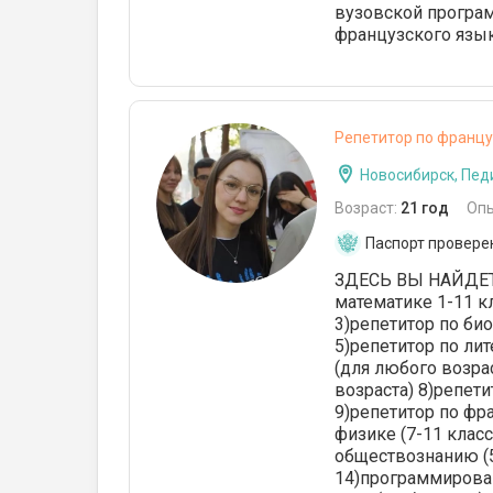
вузовской програм
французского язык
Репетитор по францу
Новосибирск, Пед
Возраст:
21 год
Оп
Паспорт провере
ЗДЕСЬ ВЫ НАЙДЕТ
математике 1-11 к
3)репетитор по био
5)репетитор по лит
(для любого возра
возраста) 8)репет
9)репетитор по фр
физике (7-11 класс
обществознанию (5
14)программирова