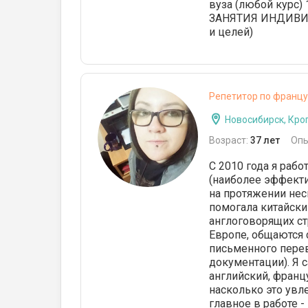
вуза (любой курс)
ЗАНЯТИЯ ИНДИВИДУ
и целей)
Репетитор по францу
Новосибирск, Кро
Возраст:
37 лет
Опы
С 2010 года я раб
(наиболее эффекти
на протяжении нес
помогала китайски
англоговорящих ст
Европе, общаются 
письменного перев
документации). Я 
английский, франц
насколько это увл
главное в работе -