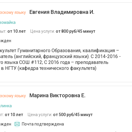
Евгения Владимировна И.
зскому языку
вомайка
пыт:
от 10 лет
Цена услуги:
от 800 руб/45 минут
ржден
культет Гуманитарного Образования, квалификация –
атель (английский, французский языки). С 2014-2016 -
го языка СОШ #112; С 2016 года – преподаватель
 в НГТУ (кафедра технического факультета)
Марина Викторовна Е.
зскому языку
улинка
т:
от 10 лет
Цена услуги:
от 500 руб/45 минут
ржден
Почта подтверждена