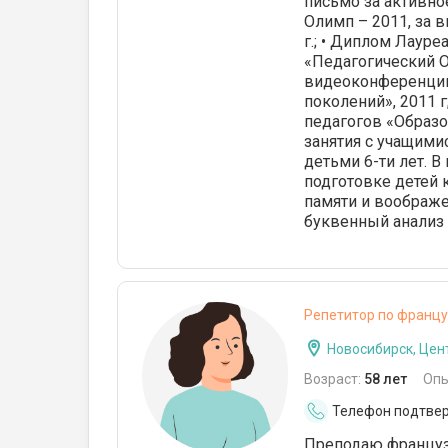
письмо за активно
Олимп – 2011, за в
г.; • Диплом Лауре
«Педагогический О
видеоконференции
поколений», 2011 г
педагогов «Образов
занятия с учащими
детьми 6-ти лет. 
подготовке детей 
памяти и воображе
буквенный анализ 
Репетитор по францу
Новосибирск, Цен
Возраст:
58 лет
Опы
Телефон подтве
Преподаю французс