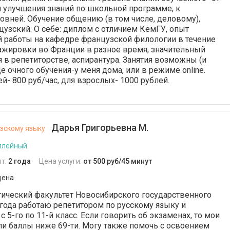
ля улучшения знаний по школьной программе, к
овней. Обучение общению (в том числе, деловому),
узский. О себе: диплом с отличием КемГУ, опыт
 работы на кафедре французской филологии в течение
тажировки во Франции в разное время, значительный
 в репетиторстве, аспирантура. Занятия возможны (и
 очного обучения-у меня дома, или в режиме online.
й- 800 руб/час, для взрослых- 1000 рублей.
Дарья Григорьевна М.
зскому языку
ллейный
т:
2 года
Цена услуги:
от 500 руб/45 минут
дена
ический факультет Новосибирского государственного
 года работаю репетитором по русскому языку и
 с 5-го по 11-й класс. Если говорить об экзаменах, то мои
ли баллы ниже 69-ти. Могу также помочь с освоением