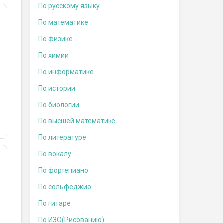
По русскому языку
По математике
По физике
По химии
По информатике
По истории
По биологии
По высшей математике
По литературе
По вокалу
По фортепиано
По сольфеджио
По гитаре
По ИЗО(Рисованию)