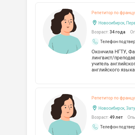
Репетитор по францу
Новосибирск, Пер
Возраст:
34 года
О
Телефон подтве
Окончила НГТУ, Фа
лингвист/преподав
учитель английско
английского языка
Репетитор по францу
Новосибирск, Зат
Возраст:
49 лет
Опы
Телефон подтве