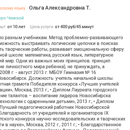
Ольга Александровна Т.
зскому языку
еро-Чемской
пыт:
от 10 лет
Цена услуги:
от 400 руб/45 минут
. по разным учебникам. Метод проблемно-развивающего
можность выстраивать логические цепочки в поисках
ть творческие работы, развивает эмоциональную сферу
ной школе: математика, русский язык, литературное
й мир. Одни из важных моих принципов: принцип
е личностного мира ребенка); не принуждать, а
2008 г. - август 2013 г. МБОУ Гимназия № 16
 Новосибирск. Должность: учитель начальной школы.
етная грамота Победителя конкурса «Лучших учителей
ции», Москва, 2013 г.; • Диплом Лауреата городского
ние талантов – воспитание лидеров Новосибирска:
ехнологии с одаренными детьми», 2013 г.; • Диплом
«Лучший педагогический работник Новосибирской
 • Благодарность от учредителей и организаторов IX
тского конкурса научно-исследовательских и творческих
 в науке», Москва, 2012 г., 2011 г.; • Благодарственное