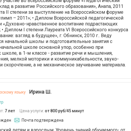
е участие во Всероссийском форуме «Педагогический
клад в развитие Российского образования», Анапа, 2011
ата II степени за выступление на Всероссийском форуме
лимп – 2011»; • Диплом Всероссийской педагогической
 «Духовно-нравственное воспитание подрастающих
; • Диплом I степени Лауреата VI Всероссийского конкурса
ание: взгляд в будущее», г. Обнинск, 2010 г.. Веду
ся начальной школы и подготовительные занятия с
В начальной школе основной упор, особенно при
к школе, в 1-м классе - развитие речи и мышления,
ния, мелкой моторики и коммуникабельности, звуко-
и скорочтение, а не механическое заучивание материала.
Ирина Ш.
зскому языку
тр
т:
7 лет
Цена услуги:
от 800 руб/45 минут
ржден
Почта подтверждена
кий детям и взрослым. Уровень знаний обучаемого- от