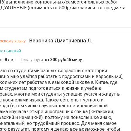
 16)выполнение контрольных/самостоятельных работ
АЛЬНЫЕ (стоимость от 500р/час зависит от предмета
Вероника Дмитриевна Л.
зскому языку
поткинский
т:
8 лет
Цена услуги:
от 300 руб/45 минут
отаю со студентами разных возрастных категорий
вно мне удаётся работать с подростками и взрослыми),
кольких лет работала в языковой школе в Китае, где
м студентам подготовиться к жизни и учёбе в
ранах, многие мои студенты успешно учатся и живут в
с носителями языка. Также есть опыт устного и
ода (в том числе научных текстов и технической
сама изучала четыре иностранных языка (китайский,
узский и немецкий), поэтому не понаслышке знаю,
екательный, но трудоёмкий процесс. Для меня самое
 это результат, поэтому я делаю все возможное, чтобы