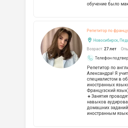
обучение было ма
Репетитор по францу
Новосибирск, Пед
Возраст:
27 лет
Опы
Телефон подтве
Репетитор по англ
Александра! Я учи
специалистом в об
иностранных языко
Французский язык).
🔸Занятия проводятс
навыков аудирован
домашних заданий
иностранным язы