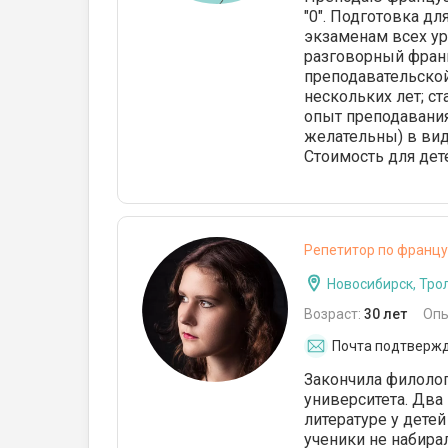
"0". Подготовка д
экзаменам всех ур
разговорный франц
преподавательской
нескольких лет; с
опыт преподавания
желательны) в виде
Cтоимость для дете
Репетитор по францу
Новосибирск, Тро
Возраст:
30 лет
Опы
Почта подтверж
Закончила филолог
университета. Два
литературе у детей
ученики не набира