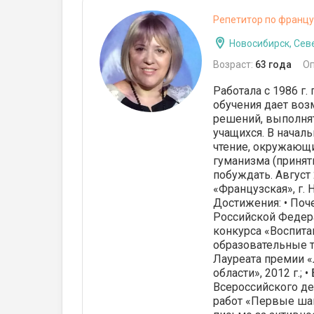
Репетитор по францу
Новосибирск, Сев
Возраст:
63 года
О
Работала с 1986 г
обучения дает воз
решений, выполня
учащихся. В началь
чтение, окружающи
гуманизма (приняти
побуждать. Август 
«Французская», г.
Достижения: • Поч
Российской Федера
конкурса «Воспита
образовательные т
Лауреата премии 
области», 2012 г.;
Всероссийского де
работ «Первые шаги