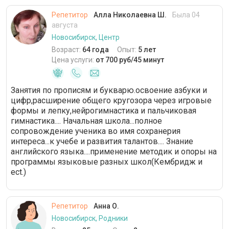
Репетитор
Алла Николаевна Ш.
Была 04
августа
Новосибирск, Центр
Возраст:
64 года
Опыт:
5 лет
Цена услуги:
от 700 руб/45 минут
Занятия по прописям и букварю.освоение азбуки и
цифр,расширение общего кругозора через игровые
формы и лепку,нейрогимнастика и пальчиковая
гимнастика.... Начальная школа...полное
сопровождение ученика во имя сохранерия
интереса...к учебе и развития талантов.... Знание
английского языка....применение методик и опоры на
программы языковые разных школ(Кембридж и
ect.)
Репетитор
Анна О.
Новосибирск, Родники