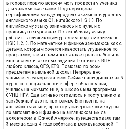
в городе; первую встречу могу провести у ученика
для знакомства с вами. Подтверждены
сертификатами международных экзаменов уровень
английского языка С1, китайского HSK 3. По
английскому языку занимаюсь и с нуля, и с
продвинутым уровнем. По китайскому языку
работаю с начинающим уровнем, подготавливаю к
HSK 1, 2, 3. По математике и физике занимаюсь как с
детьми, которым хочется наверстать упущенное по
программе, так и с теми, кто желает решать больше
интересных и сложных заданий. Готовлю к ВПР
любого класса, ОГЭ, ЕГЭ. Помогаю по всем
предметам начальной школы. Непрерывно
занимаюсь саморазвитием. Сейчас пишу диплом на 5
курсе по специальности в сфере образования,
училась на мехмате НГУ, в школе была программа
СУНЦ НГУ. Еще активно готовлюсь к поступлению в
зарубежный вуз по программе Engineering на
английском языке, прохожу университетские курсы
по математике и физике на английском. Была
волонтером в Южной Америке, путешествовала там
3 месяца одна. 4 года работала в международной IT