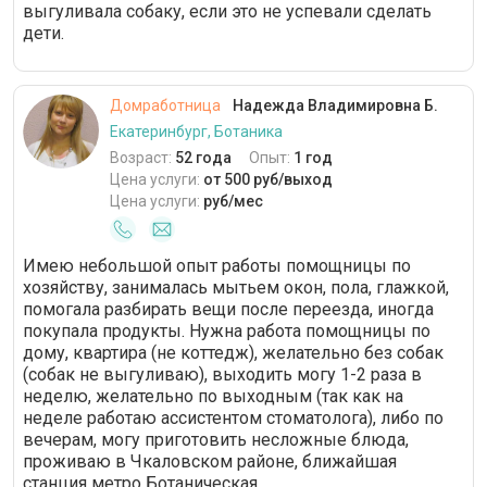
выгуливала собаку, если это не успевали сделать
дети.
Домработница
Надежда Владимировна Б.
Екатеринбург, Ботаника
Возраст:
52 года
Опыт:
1 год
Цена услуги:
от 500 руб/выход
Цена услуги:
руб/мес
Имею небольшой опыт работы помощницы по
хозяйству, занималась мытьем окон, пола, глажкой,
помогала разбирать вещи после переезда, иногда
покупала продукты. Нужна работа помощницы по
дому, квартира (не коттедж), желательно без собак
(собак не выгуливаю), выходить могу 1-2 раза в
неделю, желательно по выходным (так как на
неделе работаю ассистентом стоматолога), либо по
вечерам, могу приготовить несложные блюда,
проживаю в Чкаловском районе, ближайшая
станция метро Ботаническая.