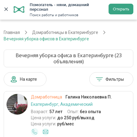
Помогатель - няни, домашний 
Открыть
персонал
Екатеринбург
Войти
Регистрация
Поиск работы и работников
Главная
Домработницы в Екатеринбурге
Вечерняя уборка офисов в Екатеринбурге
Вечерняя уборка офиса в Екатеринбурге (23
объявления)
На карте
Фильтры
Домработница
Галина Николаевна П.
Екатеринбург, Академический
Возраст:
57 лет
Опыт:
без опыта
Цена услуги:
до 250 руб/выход
Цена услуги:
руб/мес