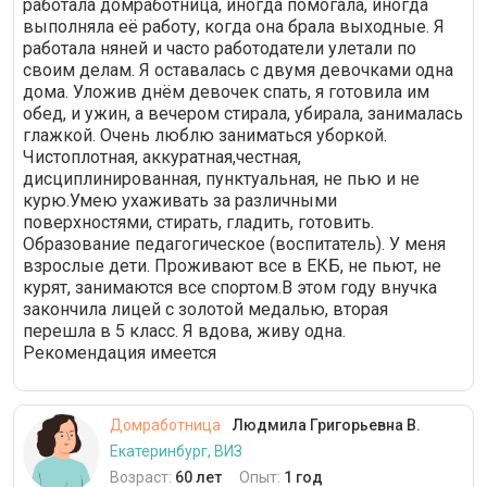
работала домработница, иногда помогала, иногда
выполняла её работу, когда она брала выходные. Я
работала няней и часто работодатели улетали по
своим делам. Я оставалась с двумя девочками одна
дома. Уложив днём девочек спать, я готовила им
обед, и ужин, а вечером стирала, убирала, занималась
глажкой. Очень люблю заниматься уборкой.
Чистоплотная, аккуратная,честная,
дисциплинированная, пунктуальная, не пью и не
курю.Умею ухаживать за различными
поверхностями, стирать, гладить, готовить.
Образование педагогическое (воспитатель). У меня
взрослые дети. Проживают все в ЕКБ, не пьют, не
курят, занимаются все спортом.В этом году внучка
закончила лицей с золотой медалью, вторая
перешла в 5 класс. Я вдова, живу одна.
Рекомендация имеется
Домработница
Людмила Григорьевна В.
Екатеринбург, ВИЗ
Возраст:
60 лет
Опыт:
1 год