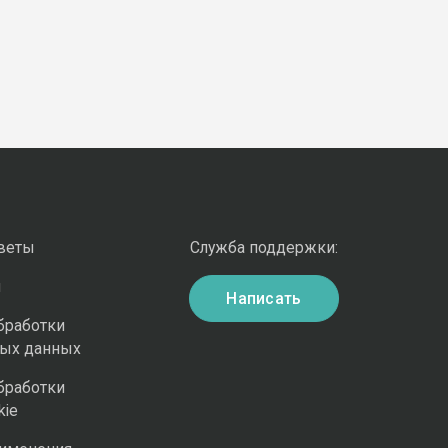
оветы
Служба поддержки:
и
Написать
бработки
ных данных
бработки
kie