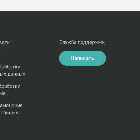
оветы
Служба поддержки:
и
Написать
бработки
ных данных
бработки
kie
рименения
тельных