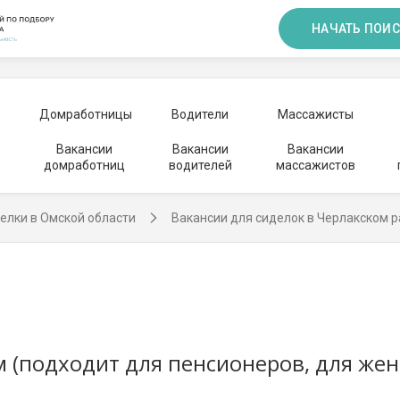
НАЧАТЬ ПОИС
Домработницы
Водители
Массажисты
Вакансии
Вакансии
Вакансии
домработниц
водителей
массажистов
елки в Омской области
Вакансии для сиделок в Черлакском 
м (подходит для пенсионеров, для же