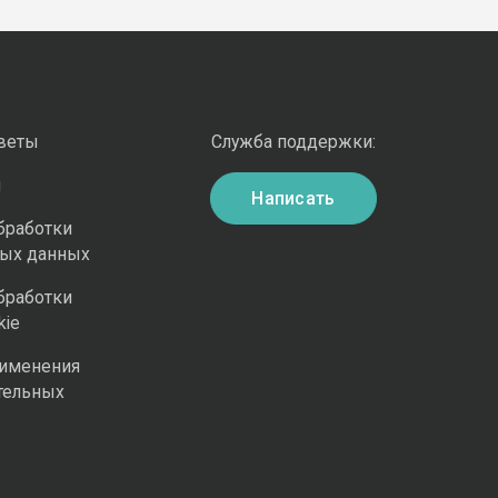
оветы
Служба поддержки:
и
Написать
бработки
ных данных
бработки
kie
рименения
тельных