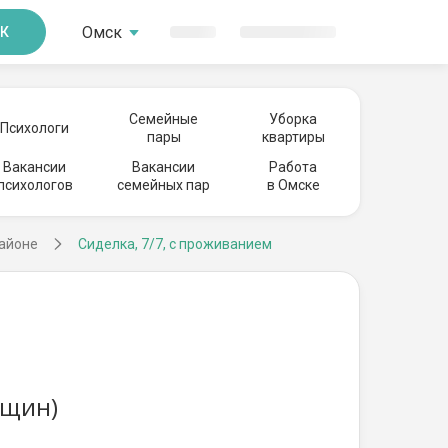
Омск
К
Семейные
Уборка
Психологи
пары
квартиры
Вакансии
Вакансии
Работа
психологов
семейных пар
в Омске
районе
Сиделка, 7/7, с проживанием
нщин)