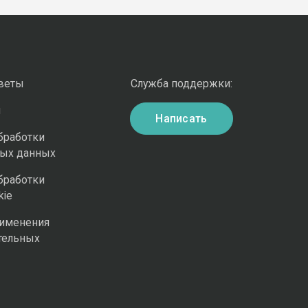
оветы
Служба поддержки:
и
Написать
бработки
ных данных
бработки
kie
рименения
тельных