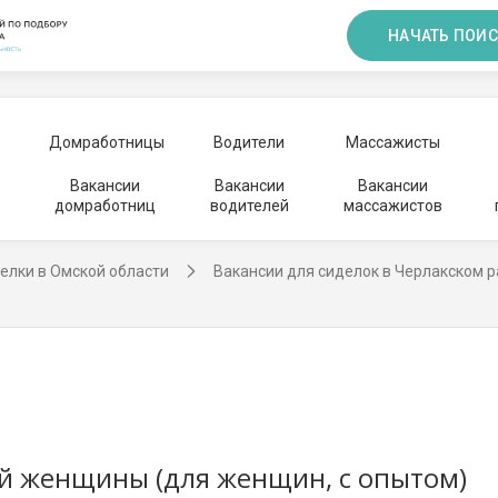
НАЧАТЬ ПОИС
Домработницы
Водители
Массажисты
Вакансии
Вакансии
Вакансии
домработниц
водителей
массажистов
елки в Омской области
Вакансии для сиделок в Черлакском 
й женщины (для женщин, с опытом)