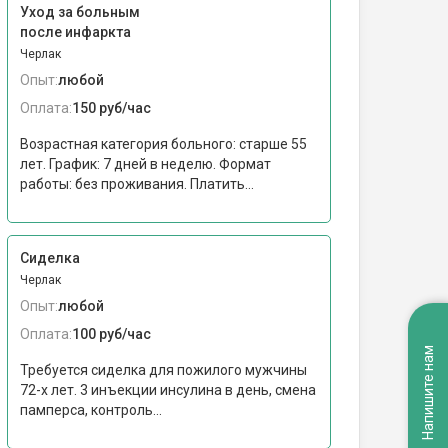
Уход за больным
после инфаркта
Черлак
Опыт:
любой
Оплата:
150 руб/час
Возрастная категория больного: cтарше 55
лет. График: 7 дней в неделю. Формат
работы: без проживания. Платить...
Сиделка
Черлак
Опыт:
любой
Оплата:
100 руб/час
Напишите нам
Требуется сиделка для пожилого мужчины
72-х лет. 3 инъекции инсулина в день, смена
памперса, контроль...