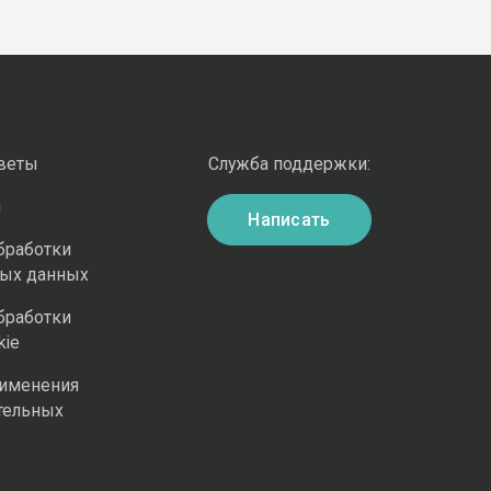
оветы
Служба поддержки:
и
Написать
бработки
ных данных
бработки
kie
рименения
тельных