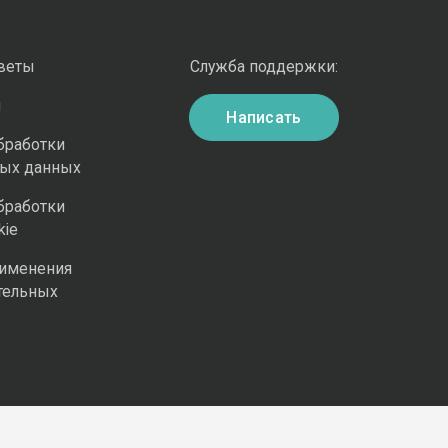
оветы
Служба поддержки:
и
Написать
бработки
ных данных
бработки
kie
рименения
тельных