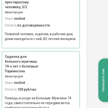
престарелому
человеку, 5/2
Авиагородок
Опыт:
любой
Оплата:
по договоренности
Пожилой человек, ходячая, в рабочие дни,
днем находиться с ней, 82-летняя женщина.
Сиделка для
больного мужчины
74-х лет с болезнью
Напишите нам
Паркинсона
Авиагородок
Опыт:
любой
Оплата:
100 руб/час
Помощь в уходе за больным. Мужчине 74
года, самостоятельно не передвигается,
требуется постоянный уход:...