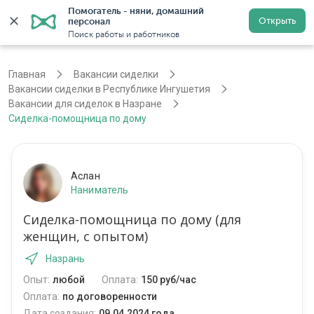
Помогатель - няни, домашний 
Открыть
персонал
Назрань
Войти
Регистрация
Поиск работы и работников
Главная
Вакансии сиделки
Вакансии сиделки в Республике Ингушетия
Вакансии для сиделок в Назране
Сиделка-помощница по дому
Аслан
Наниматель
Сиделка-помощница по дому (для
женщин, с опытом)
Назрань
Опыт:
любой
Оплата:
150 руб/час
Оплата:
по договоренности
Дата создания:
09.04.2024 года