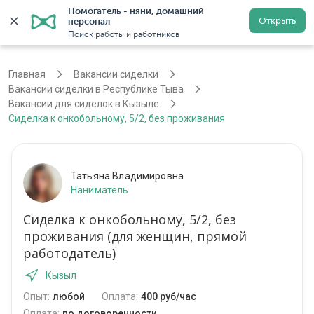
Помогатель - няни, домашний 
Открыть
персонал
Кызыл
Войти
Регистрация
Поиск работы и работников
Главная
Вакансии сиделки
Вакансии сиделки в Республике Тыва
Вакансии для сиделок в Кызыле
Сиделка к онкобольному, 5/2, без проживания
Татьяна Владимировна
Наниматель
Сиделка к онкобольному, 5/2, без
проживания (для женщин, прямой
работодатель)
Кызыл
Опыт:
любой
Оплата:
400 руб/час
Оплата:
по договоренности