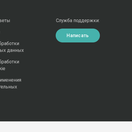
оветы
Служба поддержки:
и
Написать
бработки
ных данных
бработки
kie
рименения
тельных