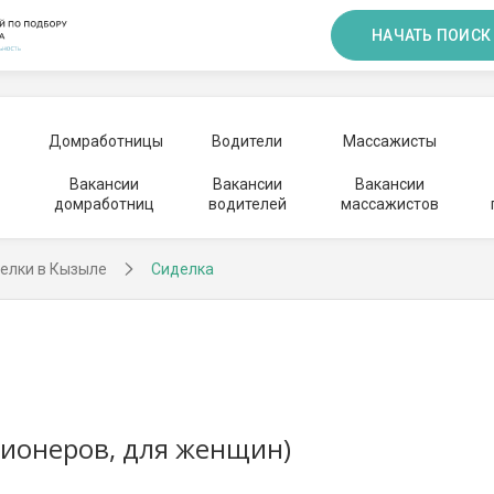
НАЧАТЬ ПОИСК
Домработницы
Водители
Массажисты
Вакансии
Вакансии
Вакансии
домработниц
водителей
массажистов
елки в Кызыле
Сиделка
сионеров, для женщин)