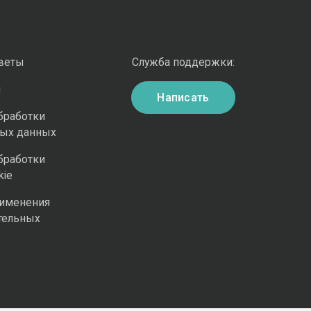
оветы
Служба поддержки:
и
Написать
бработки
ных данных
бработки
kie
рименения
тельных