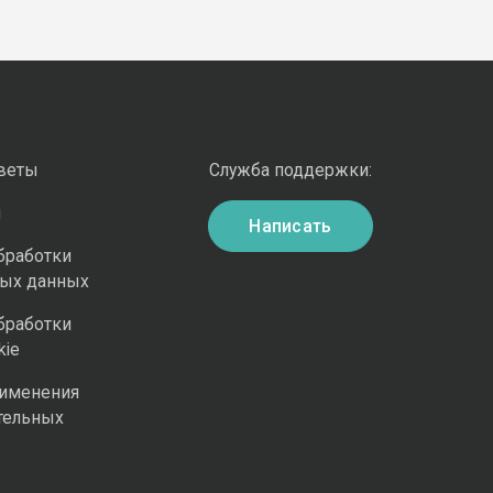
оветы
Служба поддержки:
и
Написать
бработки
ных данных
бработки
kie
рименения
тельных