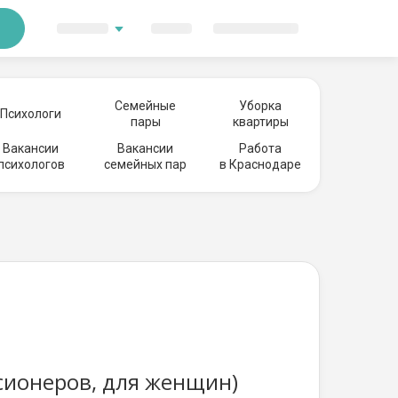
Семейные
Уборка
Психологи
пары
квартиры
Вакансии
Вакансии
Работа
психологов
семейных пар
в Краснодаре
сионеров, для женщин)