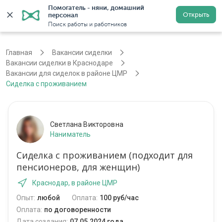
Помогатель - няни, домашний 
Открыть
персонал
Краснодар
Войти
Регистрация
Поиск работы и работников
Главная
Вакансии сиделки
Вакансии сиделки в Краснодаре
Вакансии для сиделок в районе ЦМР
Сиделка с проживанием
Светлана Викторовна
Наниматель
Сиделка с проживанием (подходит для
пенсионеров, для женщин)
Краснодар, в районе ЦМР
Опыт:
любой
Оплата:
100 руб/час
Оплата:
по договоренности
Дата создания:
07.05.2024 года