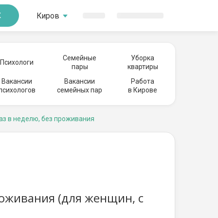
Киров
К
Семейные
Уборка
Психологи
пары
квартиры
Вакансии
Вакансии
Работа
психологов
семейных пар
в Кирове
аз в неделю, без проживания
роживания (для женщин, с