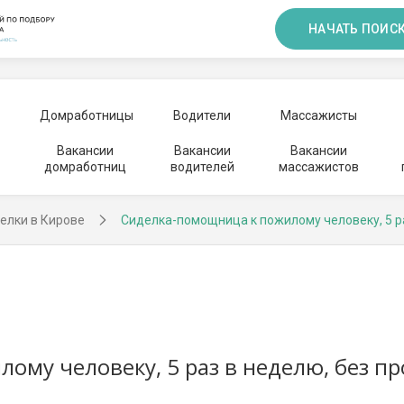
НАЧАТЬ ПОИС
Домработницы
Водители
Массажисты
Вакансии
Вакансии
Вакансии
домработниц
водителей
массажистов
елки в Кирове
Сиделка-помощница к пожилому человеку, 5 р
ому человеку, 5 раз в неделю, без п