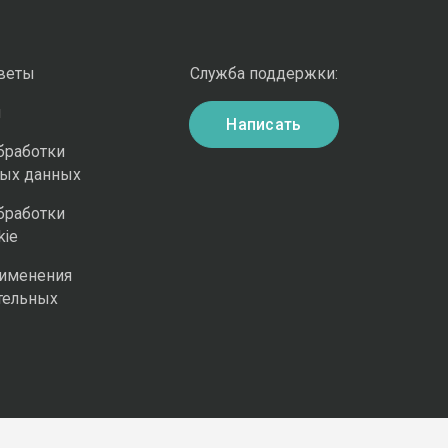
оветы
Служба поддержки:
и
Написать
бработки
ных данных
бработки
kie
рименения
тельных