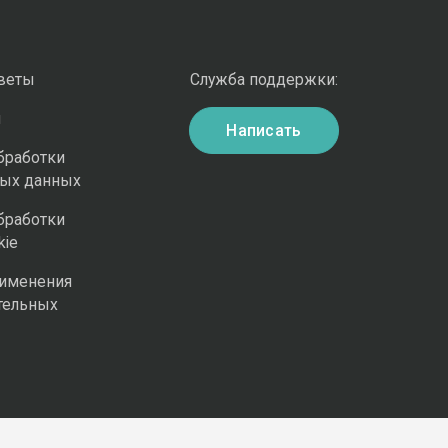
оветы
Служба поддержки:
и
Написать
бработки
ных данных
бработки
kie
рименения
тельных