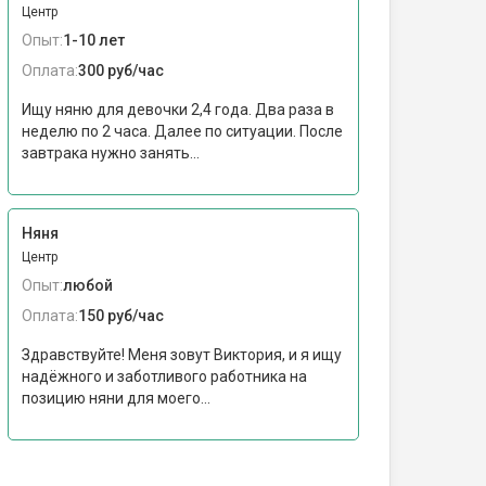
Центр
Опыт:
1-10 лет
Оплата:
300 руб/час
Ищу няню для девочки 2,4 года. Два раза в
неделю по 2 часа. Далее по ситуации. После
завтрака нужно занять...
Няня
Центр
Опыт:
любой
Оплата:
150 руб/час
Здравствуйте! Меня зовут Виктория, и я ищу
надёжного и заботливого работника на
позицию няни для моего...