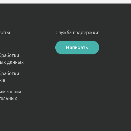
оветы
Служба поддержки:
и
Написать
бработки
ных данных
бработки
kie
рименения
тельных