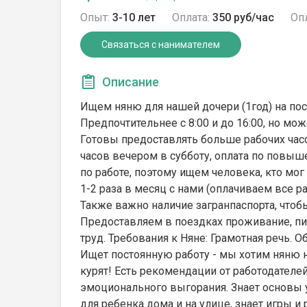
Опыт:
3-10 лет
Оплата:
350 руб/час
Опл
Связаться с нанимателем
Описание
Ищем няню для нашей дочери (1год) на пос
Предпочтительнее с 8:00 и до 16:00, но м
Готовы предоставлять больше рабочих часо
часов вечером в субботу, оплата по повы
по работе, поэтому ищем человека, кто мог
1-2 раза в месяц с нами (оплачиваем все р
Также важно наличие загранпаспорта, чтоб
Предоставляем в поездках проживание, пи
труд. Требования к Няне: Грамотная речь. 
Ищет постоянную работу - мы хотим няню н
курят! Есть рекомендации от работодател
эмоционального выгорания. Знает основы 
для ребенка дома и на улице, знает игры 