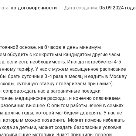
ата:
по договоренности
Дата создания:
05.09.2024 года
тоянной основе, на 8 часов в день минимум.
ожем обсудить с конкретным кандидатом другие часы.
в, если есть необходимость. Иногда потребуется 4-5
шенному тарифу. У нас с мужем насыщенное расписание
 бы брать суточные 3-4 раза в месяц и ездить в Москву
асходы, суточную ставку оговариваем при найме)
ы сопровождать нас в заграничные поездки.
тание, медицинские расходы, и конечно оплачиваем
Образование высшее. С опытом работы няней в семьях.
а долгие годы, которой мы будем доверять. У нас не
ей, которым можно позвонить. Может помочь избежать
ухода за детьми, может создать безопасные условия
и развивающие методики. Знает принципы первой