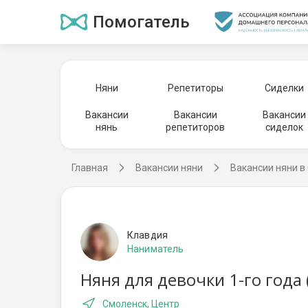
Помогатель
Няни
Репетиторы
Сиделки
Вакансии
Вакансии
Вакансии
нянь
репетиторов
сиделок
Главная
Вакансии няни
Вакансии няни в
Клавдия
Наниматель
Няня для девочки 1-го года
Смоленск, Центр