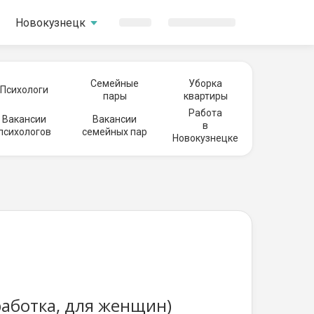
Новокузнецк
Семейные
Уборка
Психологи
пары
квартиры
Работа
Вакансии
Вакансии
в
психологов
семейных пар
Новокузнецке
работка, для женщин)