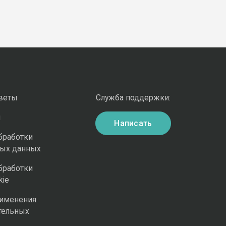
оветы
Служба поддержки:
и
Написать
бработки
ных данных
бработки
kie
рименения
тельных