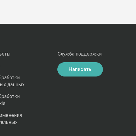
оветы
Служба поддержки:
и
Написать
бработки
ных данных
бработки
kie
рименения
тельных