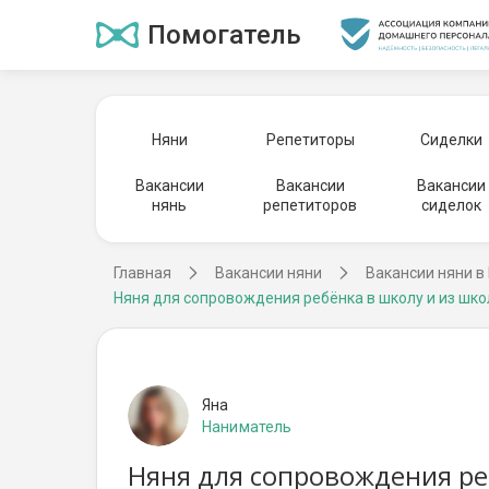
Помогатель
Няни
Репетиторы
Сиделки
Вакансии
Вакансии
Вакансии
нянь
репетиторов
сиделок
Главная
Вакансии няни
Вакансии няни в
Няня для сопровождения ребёнка в школу и из шк
Яна
Наниматель
Няня для сопровождения ре