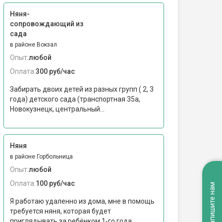
Няня-
сопровождающий из
сада
в районе Вокзал
Опыт:
любой
Оплата:
300 руб/час
Забирать двоих детей из разных групп ( 2, 3
года) детского сада (транспортная 35а,
Новокузнецк, центральный...
Няня
в районе Горбольница
Опыт:
любой
Оплата:
100 руб/час
Напишите нам
Я работаю удаленно из дома, мне в помощь
требуется няня, которая будет
приглядывать за ребёнком 1-го года,...