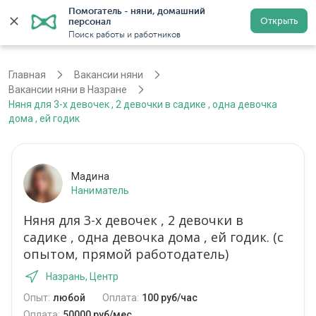
Помогатель - няни, домашний 
Открыть
персонал
Назрань
Войти
Регистрация
Поиск работы и работников
Главная
Вакансии няни
Вакансии няни в Назране
Няня для 3-х девочек , 2 девочки в садике , одна девочка
дома , ей годик
Мадина
Наниматель
Няня для 3-х девочек , 2 девочки в
садике , одна девочка дома , ей годик. (с
опытом, прямой работодатель)
Назрань, Центр
Опыт:
любой
Оплата:
100 руб/час
Оплата:
50000 руб/мес